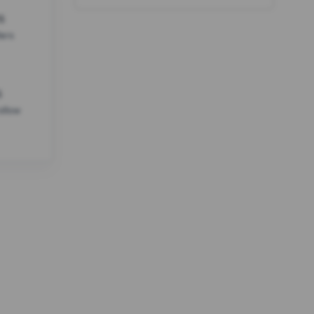
S
ers
S
ollow