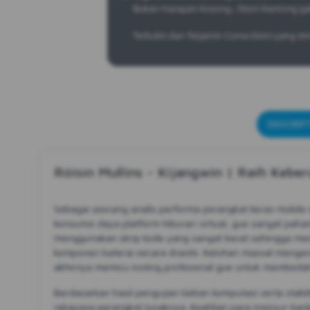
Bukan Harapan Kosong , Disini Kantong g
Terbukti dan Terjamin Cuma Disini yang Am
DESCRIP
Róisín Mullins - Kijangwin | Raih Keber
Sebagai seorang analis performa perangkat keras mobile d
konsumsi daya platform hiburan virtual, gue sangat pa
menggunakan skrip kode yang sangat berat sehingga mem
komponen baterai secara drastis. Keluhan massal mengena
akhirnya memicu insting profesional gue untuk membedah
Berdasarkan hasil pengujian beban komputasi serta stabil
rekayasa perangkat lunaknya. Keahlian para insinyur bac