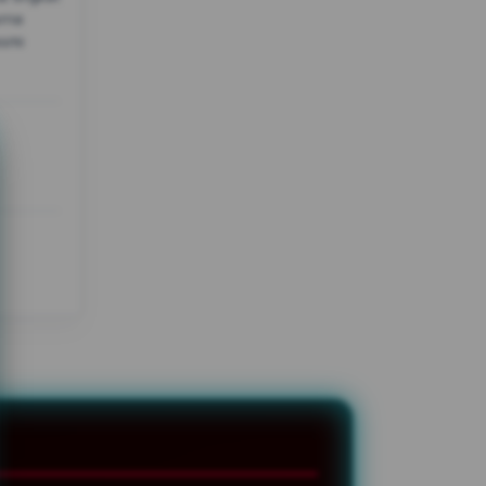
urna
esmi