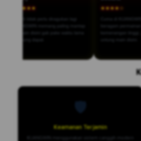
★★★★★
★★★★☆
dah tidak perlu diragukan lagi
Cuma di KIJANGWIN yang me
IJANGWIN memang paling mantap
beragam permainan dengan 
h main disini gak pake waktu lama
kemenangan tinggi, jadinya s
ngsung dapat.
untung main disini.
K
🛡️
Keamanan Terjamin
KIJANGWIN menggunakan sistem canggih modern